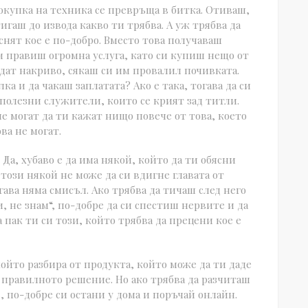
покупка на техника се превръща в битка. Отиваш,
игаш до извода какво ти трябва. А уж трябва да
яснят кое е по-добро. Вместо това получаваш
м правиш огромна услуга, като си купиш нещо от
едат накриво, сякаш си им провалил почивката.
лка и да чакаш заплатата? Ако е така, тогава да си
полезни служители, които се крият зад титли.
 не могат да ти кажат нищо повече от това, което
ва не могат.
Да, хубаво е да има някой, който да ти обясни
този някой не може да си вдигне главата от
гава няма смисъл. Ако трябва да тичаш след него
и, не знам“, по-добре да си спестиш нервите и да
а пак ти си този, който трябва да прецени кое е
който разбира от продукта, който може да ти даде
 правилното решение. Но ако трябва да разчиташ
, по-добре си остани у дома и поръчай онлайн.