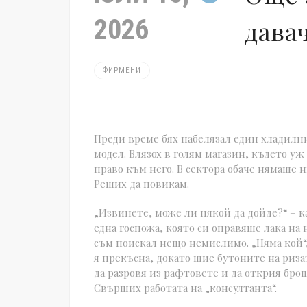
2026
дава
ФИРМЕНИ
Преди време бях набелязал един хладилни
модел. Влязох в голям магазин, където уж
право към него. В сектора обаче нямаше ни
Реших да повикам.
„Извинете, може ли някой да дойде?“ – к
една госпожа, която си оправяше лака на 
съм поискал нещо немислимо. „Няма кой“,
я прекъсна, докато шие бутоните на ризат
да разровя из рафтовете и да открия бро
Свърших работата на „консултанта“.