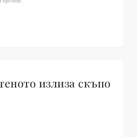
им пречиш.
теното излиза скъпо