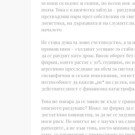
за нови складове и екипи, но всеки нов 
полза. Това е класическа заблуда – разду
прехвърляш пари през собствения си сме
логистика, на държавата и на служители, 
началото.
Не става дума за лошо счетоводство, а за
примамливи – създават усещане за стаби
да се раздуят като дрож. Висок оборот без
фирми, които растат с 30% годишно, но п
агресивно преследване на обем за сметка 
специфични и скъпи изисквания, логист
неспособност да кажеш „не“ на сделка, ко
действителност е финансова катастрофа.
Това ме накара да се замисля: къде е гр
опасното раздуване? Може ли фирма да е 
достатъчно компактна, за да не се задуш
носи риск. Но опитът ме е научил на едно
разходите, а не към това, което минава п
сума, се занимаваш с преместване на прах