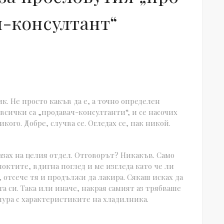
ч-консултант“
к. Не просто какъв да е, а точно определен
 всички са „продавач-консултанти“, и се насочих
кого. Добре, случва се. Огледах се, пак никой.
азах на целия отдел. Отговорът? Никакъв. Само
ноктите, вдигна поглед и ме изгледа като че ли
 отсече тя и продължи да лакира. Сякаш исках да
а си. Така или иначе, накрая самият аз трябваше
шура с характеристиките на хладилника.