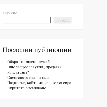
Търсене
Търсене
Последни публикации
Оборот не значи печалба
Още за прословутия „продавач-
консултант“
Спестеното излиза скъпо
Подписът, който ми излезе 150 евро
Скритото оскъпяване