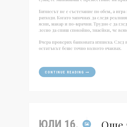
Бизнесът не е състезание по обем, а игр
разходи. Когато започнах да следя реални
ясни, макар и по-мрачни. Трудно е да гле
лесно да спиш спокойно, знаейки, че вся
Вчера проверих банковата изписка. След 
остатъкът беше точно колкото очаквах.
CONTINUE READING
ЮЛИ 16,
Още 