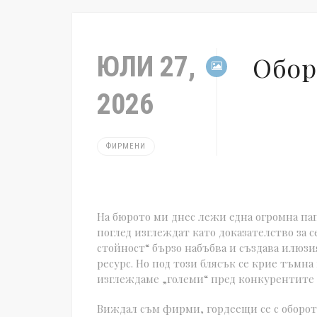
ЮЛИ 27,
Обор
2026
ФИРМЕНИ
На бюрото ми днес лежи една огромна пап
поглед изглеждат като доказателство за 
стойност“ бързо набъбва и създава илюзи
ресурс. Но под този блясък се крие тъмна
изглеждаме „големи“ пред конкурентите и
Виждал съм фирми, гордеещи се с оборота