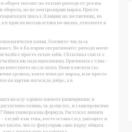
лев оборот носеше по-големи разходи от реална
ваш оборота, но не контролираш маржа. Просто
ткоразходен цикъл. Плащаш на доставчици, на
а в края на месеца остава по-малко, отколкото в
 психологически капан. Големите числа са
лност. Но в България оперативните разходи могат
 печалба е просто скъпо хоби. Сблъсквал съм се с
ечалбата им пада наполовина. Причината е една –
на качеството на сделката. Нови клиенти със
ични грешки, които изяждат маржа, или просто
ято на хартия изглежда добре, а в
аницата между здравословното разширяване и
достатъчно голяма, за да оцелее, и същевременно
и? Няма универсална формула. Растежът винаги
 – гледай към това, което остава след данъците и
рез касата. Ако се фокусираш само върху общата
, а не с изграждане на капитал.