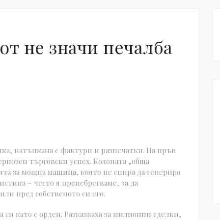
от не значи печалба
ка, натъпкана с фактури и разпечатки. На пръв
сериозен търговски успех. Колоната „обща
ята за мощна машина, която не спира да генерира
 истина – често я пренебрегваме, за да
ли пред собственото си его.
 си като с орден. Разказваха за милионни сделки,