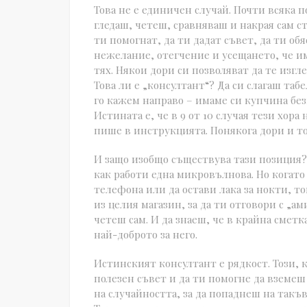
Това не е единичен случай. Почти всяка 
гледаш, четеш, сравняваш и накрая сам ст
ти помогнат, да ти дадат съвет, да ти об
нежелание, отегчение и усещането, че и
тях. Някои дори си позволяват да те изгл
Това ли е „консултант“? Да си слагаш табе
го кажем направо – имаме си купчина без
Истината е, че в 9 от 10 случая тези хора
пише в инструкцията. Понякога дори и то
И защо изобщо съществува тази позиция? 
как работи една микровълнова. Но когато 
телефона или да остави лака за нокти, то
из целия магазин, за да ти отговори с „ам
четеш сам. И да знаеш, че в крайна сметк
най-доброто за него.
Истинският консултант е рядкост. Този, 
полезен съвет и да ти помогне да вземеш
на случайността, за да попаднеш на такъв