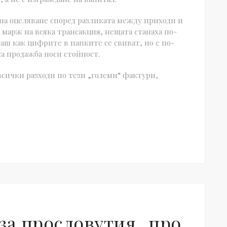
а на оцеляване според разликата между приходи и
я марж на всяка трансакция, нещата станаха по-
даш как цифрите в папките се свиват, но е по-
ка продажба носи стойност.
всички разходи по тези „големи“ фактури,
за прословутия „про