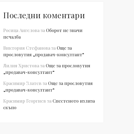
Последни коментари
Росица Ангелова
за
Оборот не значи
печалба
Виктория Стефанова
за
Още за
прословутия „продавач-консултант“
Лилия Христова
за
Още за прословутия
„продавач-консултант“
Красимир Златев
за
Още за прословутия
„продавач-консултант“
Красимир Георгиев
за
Спестеното излиза
скъпо