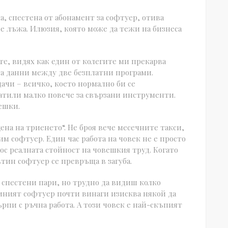
ка, спестена от абонамент за софтуер, отива
 е лъжа. Илюзия, която може да тежи на бизнеса
е, видях как един от колегите ми прекарва
на данни между две безплатни програми.
ачи – всичко, което нормално би се
латили малко повече за свързани инструменти.
решки.
цена на триенето“. Не броя вече месечните такси,
м софтуер. Един час работа на човек не е просто
плюс реалната стойност на човешкия труд. Когато
тин софтуер се превръща в загуба.
а спестени пари, но трудно да видиш колко
иният софтуер почти винаги изисква някой да
рпи с ръчна работа. А този човек е най-скъпият