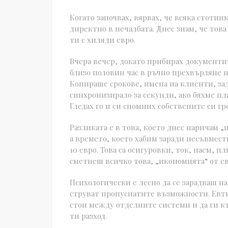
Когато започвах, вярвах, че всяка стотин
директно в печалбата. Днес знам, че това
ти с хиляди евро.
Вчера вечер, докато прибирах документит
близо половин час в ръчно прехвърляне 
Копираше срокове, имена на клиенти, зад
синхронизирало за секунди, ако бяхме п
Гледах го и си спомних собствените си г
Разликата е в това, което днес наричам „
а времето, което хабим заради несъвмести
10 евро. Това са осигуровки, ток, наем, 
сметнеш всичко това, „икономията“ от ев
Психологически е лесно да се зарадваш н
струват пропуснатите възможности. Евт
стои между отделните системи и да ги къ
ти разход.