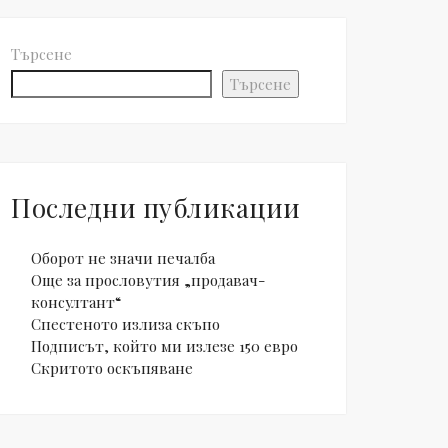
Търсене
Търсене
Последни публикации
Оборот не значи печалба
Още за прословутия „продавач-
консултант“
Спестеното излиза скъпо
Подписът, който ми излезе 150 евро
Скритото оскъпяване