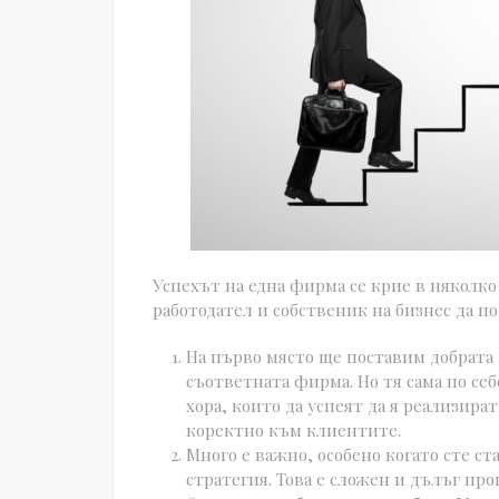
Успехът на една фирма се крие в няколко
работодател и собственик на бизнес да по
На първо място ще поставим добрата 
съответната фирма. Но тя сама по се
хора, които да успеят да я реализир
коректно към клиентите.
Много е важно, особено когато сте с
стратегия. Това е сложен и дълъг про