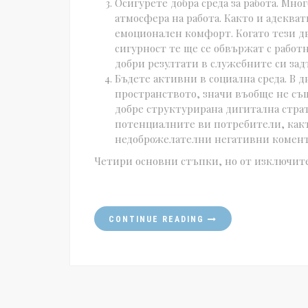
Осигурете добра среда за работа. Мно
атмосфера на работа. Както и адекватн
емоционален комфорт. Когато тези дв
сигурност те ще се обвържат с работ
добри резултати в служебните си за
Бъдете активни в социална среда. В 
пространството, значи въобще не същ
добре структурирана дигитална страт
потенциалните ви потребители, какт
недоброжелателни негативни комент
Четири основни стъпки, но от изключите
CONTINUE READING