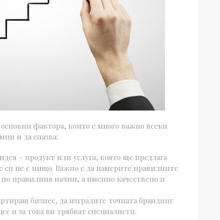
 основни фактора, които е много важно всеки
мни и да спазва:
идея – продукт или услуга, която ще предлага
бе си не е нищо. Важно е да намерите правилните
ат по правилния начин, а именно качествено и
тартиращ бизнес, да изградите точната брандинг
цес и за това ви трябват специалисти.