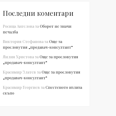
Последни коментари
Росица Ангелова
за
Оборот не значи
печалба
Виктория Стефанова
за
Още за
прословутия „продавач-консултант“
Лилия Христова
за
Още за прословутия
„продавач-консултант“
Красимир Златев
за
Още за прословутия
„продавач-консултант“
Красимир Георгиев
за
Спестеното излиза
скъпо