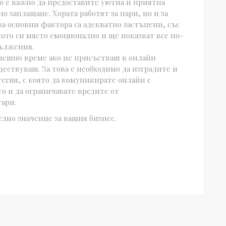
го е важно да предоставите уютна и приятна
о заплащане. Хората работят за пари, но и за
а основни фактора са адекватно застъпени, със
ното си място емоционално и ще показват все по-
дължения.
днешно време ако не присъстваш в онлайн
ествуваш. За това е необходимо да изградите и
егия, с която да комуникирате онлайн с
о и да ограничавате вредите от
ари.
лно значение за вашия бизнес.