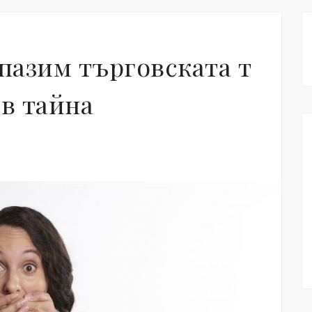
апазим търговската т
 в тайна