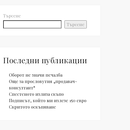
Търсене
Търсене
Последни публикации
Оборот не значи печалба
Още за прословутия „продавач-
консултант“
Спестеното излиза скъпо
Подписът, който ми излезе 150 евро
Скритото оскъпяване