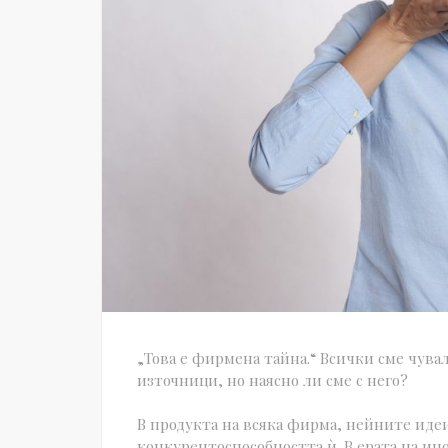
„Това е фирмена тайна.“ Всички сме чув
източници, но наясно ли сме с него?
В продукта на всяка фирма, нейните идеи
конкурентоспособността ѝ. В ерата на и