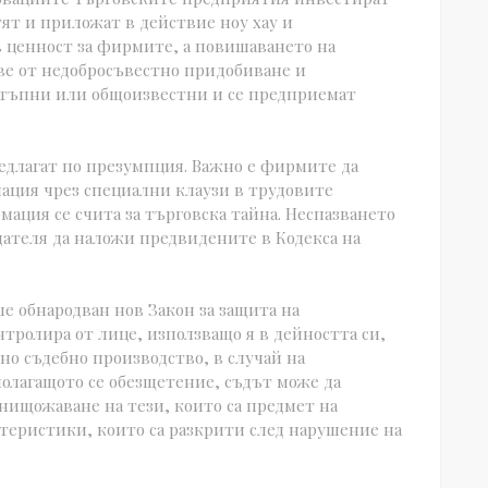
тят и приложат в действие ноу хау и
 ценност за фирмите, а повишаването на
ве от недобросъвестно придобиване и
стъпни или общоизвестни и се предприемат
едлагат по презумпция. Важно е фирмите да
ция чрез специални клаузи в трудовите
мация се счита за търговска тайна. Неспазването
дателя да наложи предвидените в Кодекса на
е обнародван нов Закон за защита на
нтролира от лице, използващо я в дейността си,
тно съдебно производство, в случай на
полагащото се обезщетение, съдът може да
унищожаване на тези, които са предмет на
теристики, които са разкрити след нарушение на