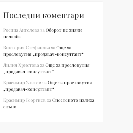
Последни коментари
Росица Ангелова
за
Оборот не значи
печалба
Виктория Стефанова
за
Още за
прословутия „продавач-консултант“
Лилия Христова
за
Още за прословутия
„продавач-консултант“
Красимир Златев
за
Още за прословутия
„продавач-консултант“
Красимир Георгиев
за
Спестеното излиза
скъпо