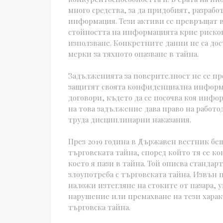
много средства, за да придобият, разрабо
информация. Тези активи се превръщат в
стойността на информацията крие риско
използване. Конкретните данни не са до
мерки за тяхното опазване в тайна.
Задълженията за поверителност не се пр
защитят своята конфиденциална информа
договори, където да се посочва коя инфор
на това задължение дава право на работо
труда дисциплинарни наказания.
През 2019 година в Държавен вестник беш
търговската тайна, според който тя се ко
което я пази в тайна. Той описва стандар
злоупотреба с търговската тайна. Извън 
наложи изтегляне на стоките от пазара, 
нарушение или премахване на тези харак
търговска тайна.