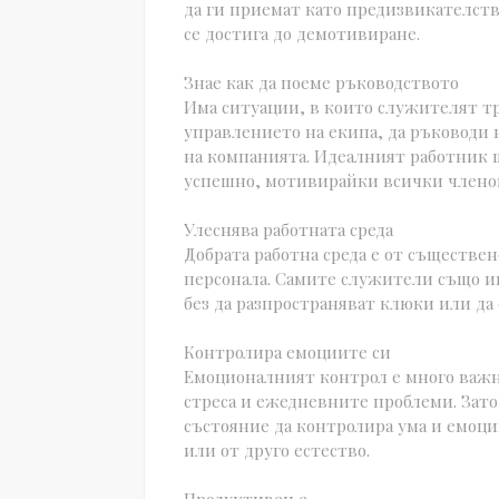
да ги приемат като предизвикателств
се достига до демотивиране.
Знае как да поеме ръководството
Има ситуации, в които служителят тр
управлението на екипа, да ръководи
на компанията. Идеалният работник щ
успешно, мотивирайки всички членове
Улеснява работната среда
Добрата работна среда е от съществе
персонала. Самите служители също им
без да разпространяват клюки или да
Контролира емоциите си
Емоционалният контрол е много важно
стреса и ежедневните проблеми. Зато
състояние да контролира ума и емоци
или от друго естество.