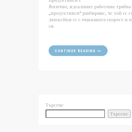
Продуктивен е
Логично, идеалният работник трябва 
„продуктивен“ разбираме, че той се с
движейки се с очакваната скорост и 
си.
CONTINUE READING
Търсене
Търсене