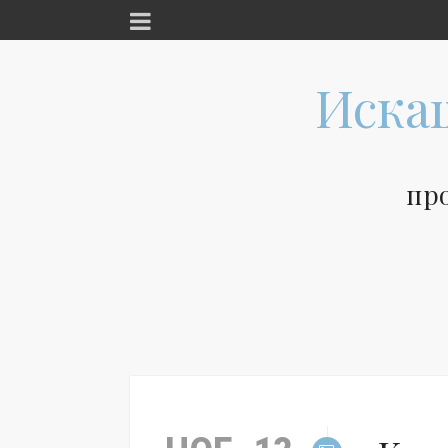
Иска
пр