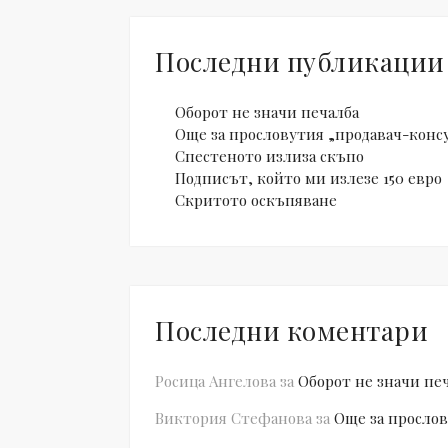
Последни публикации
Оборот не значи печалба
Още за прословутия „продавач-конс
Спестеното излиза скъпо
Подписът, който ми излезе 150 евро
Скритото оскъпяване
Последни коментари
Росица Ангелова
за
Оборот не значи пе
Виктория Стефанова
за
Още за прослов