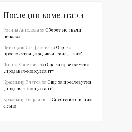
Последни коментари
Росица Ангелова
за
Оборот не значи
печалба
Виктория Стефанова
за
Още за
прословутия „продавач-консултант“
Лилия Христова
за
Още за прословутия
„продавач-консултант“
Красимир Златев
за
Още за прословутия
„продавач-консултант“
Красимир Георгиев
за
Спестеното излиза
скъпо