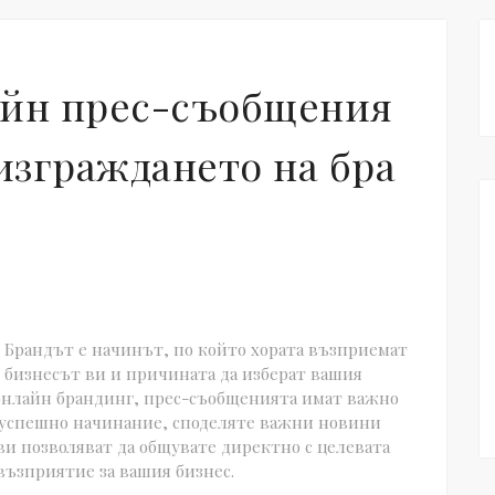
йн прес-съобщения
 изграждането на бра
Брандът е начинът, по който хората възприемат
бизнесът ви и причината да изберат вашия
а онлайн брандинг, прес-съобщенията имат важно
 успешно начинание, споделяте важни новини
 ви позволяват да общувате директно с целевата
възприятие за вашия бизнес.