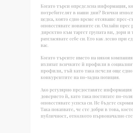
Когато търси определена информация, ко
потребителят в наши дни? Всички използ
цедка, която едно време отсяваше прес-с
оповестявате новините си. Онлайн прес 
директно към таргет групата ви, дори и 
разгласявате себе си. Ето как лесно при 
вас.
Когато търсите името на някоя компания 
излизат всичките й профили в социалнит
профили, тъй като така печели още едно
конкурентите на по-задна позиция.
Ако регулярно предоставяте информация 
доверието й, като така постигате по-голя
оповестявате успеха си. Не бъдете скром
Така показвате, че сте добри в това, кое
публичност, отколкото първоначално сте