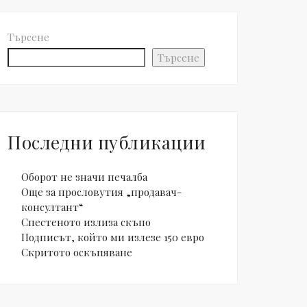
Търсене
Търсене
Последни публикации
Оборот не значи печалба
Още за прословутия „продавач-
консултант“
Спестеното излиза скъпо
Подписът, който ми излезе 150 евро
Скритото оскъпяване