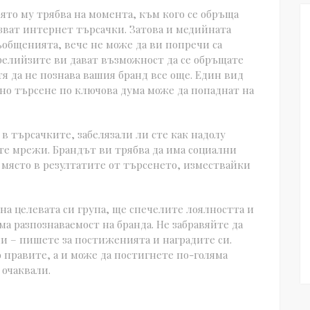
ято му трябва на момента, към кого се обръща
ват интернет търсачки. Затова и медийната
ъобщенията, вече не може да ви попречи са
релийзите ви дават възможност да се обръщате
тя да не познава вашия бранд все още. Един вид
едно търсене по ключова дума може да попаднат на
в търсачките, забелязали ли сте как надолу
е мрежи. Брандът ви трябва да има социални
 място в резултатите от търсенето, измествайки
на целевата си група, ще спечелите лоялността и
ма разпознаваемост на бранда. Не забравяйте да
ни – пишете за постиженията и наградите си.
то правите, а и може да постигнете по-голяма
 очаквали.