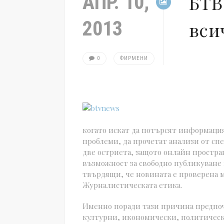
АПР. 10,
БТВ
2013
вси
0
ФИРМЕНИ
когато искат да потърсят информация
проблеми, да прочетат анализи от спе
две остриета, защото онлайн простра
възможност за свободно публикуване 
твърдящи, че новината е проверена м
Журналистическата етика.
Именно поради тази причина предпоч
културни, икономически, политически