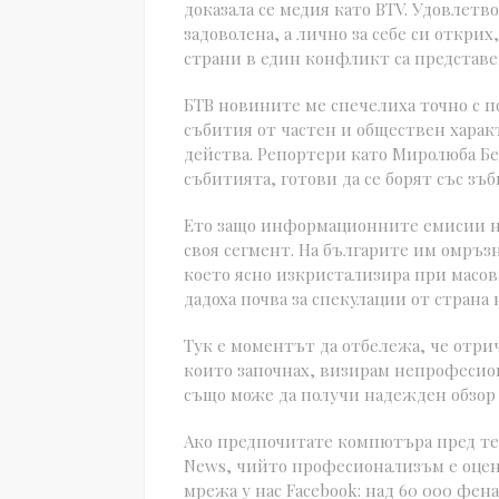
доказала се медия като BTV. Удовлетв
задоволена, а лично за себе си открих
страни в един конфликт са представе
БТВ новините ме спечелиха точно с п
събития от частен и обществен харак
действа. Репортери като Миролюба Бе
събитията, готови да се борят със зъ
Ето защо информационните емисии на
своя сегмент. На българите им омръ
което ясно изкристализира при масо
дадоха почва за спекулации от страна
Тук е моментът да отбележа, че отр
които започнах, визирам непрофесио
също може да получи надежден обзор н
Ако предпочитате компютъра пред тел
News, чийто професионализъм е оцен
мрежа у нас Facebook: над 60 000 фе