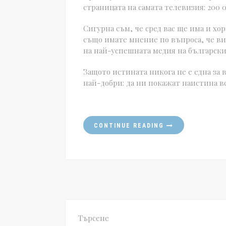
страницата на самата телевизия: 200 0
Сигурна съм, че сред вас ще има и хор
също имате мнение по въпроса, че ви
на най-успешната медия на българския
Защото истината никога не е една за вс
най-добри: да ни покажат наистина в
CONTINUE READING
Търсене