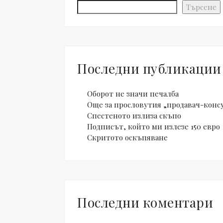
Търсене
Последни публикации
Оборот не значи печалба
Още за прословутия „продавач-конс
Спестеното излиза скъпо
Подписът, който ми излезе 150 евро
Скритото оскъпяване
Последни коментари