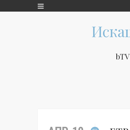
Иска
bTV