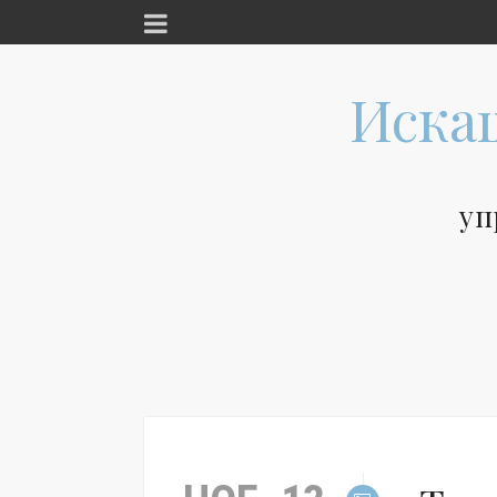
Иска
уп