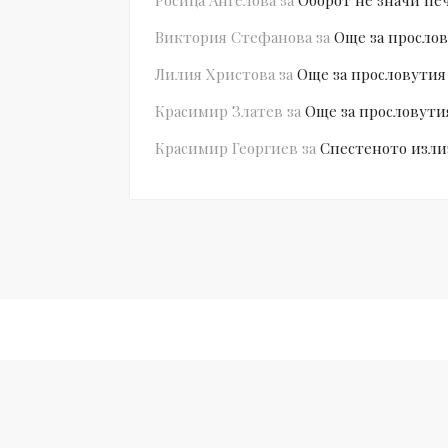
Росица Ангелова
за
Оборот не значи пе
Виктория Стефанова
за
Още за прослов
Лилия Христова
за
Още за прословутия
Красимир Златев
за
Още за прословути
Красимир Георгиев
за
Спестеното изли