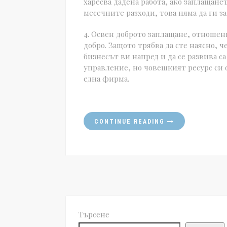
харесва дадена работа, ако заплащанет
месечните разходи, това няма да ги 
4. Освен доброто заплащане, отноше
добро. Защото трябва да сте наясно, 
бизнесът ви напред и да се развива с
управление, но човешкият ресурс си 
една фирма.
CONTINUE READING
Търсене