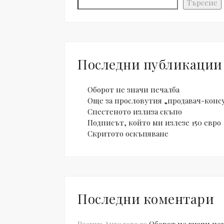
Търсене
Последни публикации
Оборот не значи печалба
Още за прословутия „продавач-конс
Спестеното излиза скъпо
Подписът, който ми излезе 150 евро
Скритото оскъпяване
Последни коментари