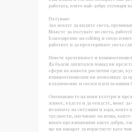
работата, която най-добре отговаря н
Пътуване
Ако искате да видите света, премина
Можете да пътувате по света, работе
Благодарение на coliving и споделени
работите и да преоткривате света е
Повече креативност и взаимоотноше
Да бъдеш дигитален номад ви предста
сфери на живота: различни среди, ку
взаимоотношения ви позволяват да п
вдъхновение и свежи идеи за вашия б
Опознаването на нови култури и пре
живот, където и да отидете, може да
изложите на ситуации и хора, които н
трудности, научаване на неща, които н
много преживявания както добри, така
ще ви накарат да израстнете като чов