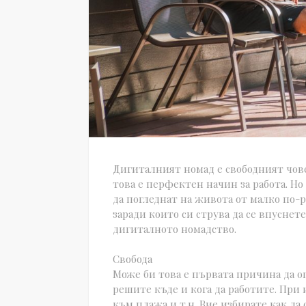
Дигиталният номад е свободният чове
това е перфектен начин за работа. Но 
да погледнат на живота от малко по-
заради които си струва да се впуснет
дигиталното номадство.
Свобода
Може би това е първата причина да о
решите къде и кога да работите. При и
към плажа и т.н. Вие избирате как да