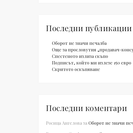
Последни публикации
Оборот не значи печалба
Още за прословутия „продавач-конс
Спестеното излиза скъпо
Подписът, който ми излезе 150 евро
Скритото оскъпяване
Последни коментари
Росица Ангелова
за
Оборот не значи пе