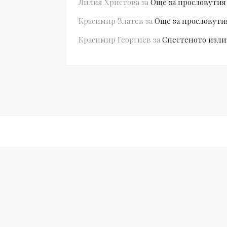
Лилия Христова
за
Още за прословутия
Красимир Златев
за
Още за прословути
Красимир Георгиев
за
Спестеното изли