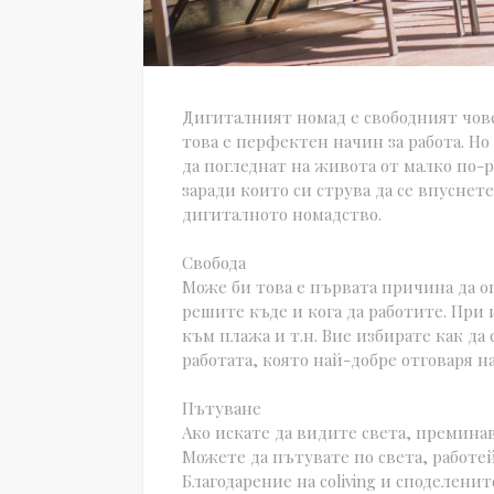
Дигиталният номад е свободният чове
това е перфектен начин за работа. Но 
да погледнат на живота от малко по-
заради които си струва да се впуснет
дигиталното номадство.
Свобода
Може би това е първата причина да о
решите къде и кога да работите. При и
към плажа и т.н. Вие избирате как да
работата, която най-добре отговаря н
Пътуване
Ако искате да видите света, премина
Можете да пътувате по света, работе
Благодарение на coliving и споделени