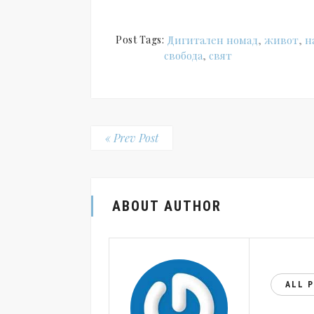
Post Tags:
Дигитален номад
,
живот
,
н
свобода
,
свят
« Prev Post
ABOUT AUTHOR
ALL 