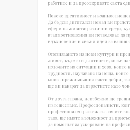
работите и да преоткривате света е
Повече креативност и взаимоотноше
Да бъдеш дигитален номад ви предста
сфери на живота: различни среди, ку
взаимоотношения ви позволяват да п
вдъхновение и свежи идеи за вашия б
Опознаването на нови култури и пре
живот, където и да отидете, може да
изложите на ситуации и хора, които н
трудности, научаване на неща, които н
много преживявания както добри, така
ще ви накарат да израстнете като чов
От друга страна, неизбежно ще срещне
пътешествие. Професионалисти, коит
професионален растеж със своите зн
така, ще имате възможност да присъс
да помогнат за ускоряване на профес