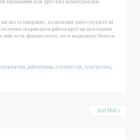
чни признания или друг вид нематериални
но ако го направят, то нека вие като служители
а отлично свършената работа през цялата година.
че най-вече финансовите, но и моралните бонуси
атериални
,
работници
,
служители
,
текучество
,
Next Post »