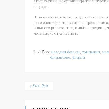
алтернативи. Но организирайте и публи
награди.
Не всички компании предоставят бонуси, 
да го оценете като истинско признание з
И ако сте работодател, имайте предвид, 
мотивират служителите.
Post Tags:
Коледни бонуси
,
компании
,
нем
финансово
,
фирми
« Prev Post