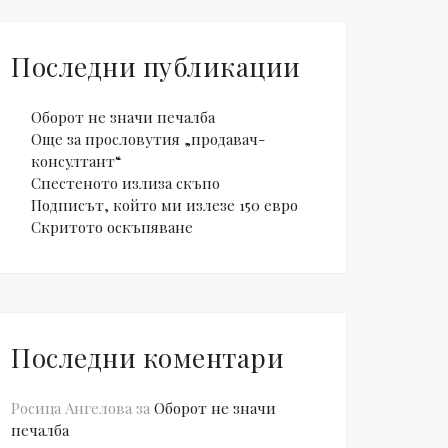
Последни публикации
Оборот не значи печалба
Още за прословутия „продавач-
консултант“
Спестеното излиза скъпо
Подписът, който ми излезе 150 евро
Скритото оскъпяване
Последни коментари
Росица Ангелова
за
Оборот не значи
печалба