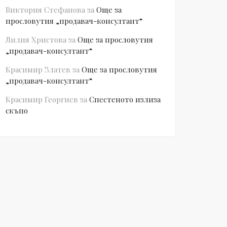
Виктория Стефанова
за
Още за
прословутия „продавач-консултант“
Лилия Христова
за
Още за прословутия
„продавач-консултант“
Красимир Златев
за
Още за прословутия
„продавач-консултант“
Красимир Георгиев
за
Спестеното излиза
скъпо