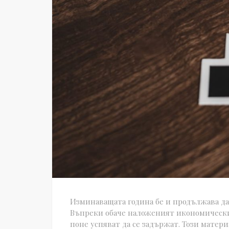
Изминаващата година бе и продължава да 
Въпреки обаче наложеният икономически
поне успяват да се задържат. Този материа