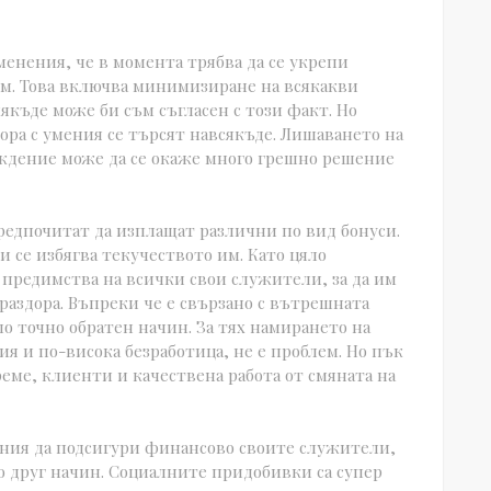
енения, че в момента трябва да се укрепи
м. Това включва минимизиране на всякакви
някъде може би съм съгласен с този факт. Но
хора с умения се търсят навсякъде. Лишаването на
дение може да се окаже много грешно решение
редпочитат да изплащат различни по вид бонуси.
и се избягва текучеството им. Като цяло
 предимства на всички свои служители, за да им
раздора. Въпреки че е свързано с вътрешната
 точно обратен начин. За тях намирането на
я и по-висока безработица, не е проблем. Но пък
реме, клиенти и качествена работа от смяната на
ания да подсигури финансово своите служители,
о друг начин. Социалните придобивки са супер