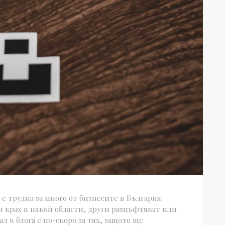
е трудна за много от бизнесите в България.
 крах в някой области, други разцъфтяват или
л в блога е по-скоро за тях, защото ще