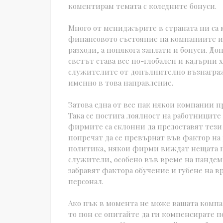
коментирам темата с коледните бонуси.
Много от мениджърите в страната ни са м
финансовото състояние на компаниите и
разходи, а понякога заплати и бонуси. До
светът става все по-глобален и кадърни 
служителите от допълнително възнаграж
именно в това направление.
Затова една от все пак някои компании п
Така се постига лоялност на работниците 
фирмите са склонни да предоставят тези
попречат да се превърнат във фактор на 
политика, някои фирми виждат нещата по
служители, особено във време на пандеми
забравят фактора обучение и губене на в
персонал.
Ако пък в момента не може вашата комп
то пон се опитайте да ги компенсирате п