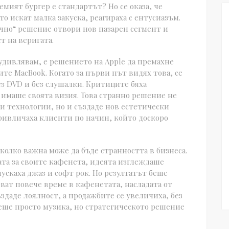
емият бургер е стандартът? Но се оказа, че
то искат малка закуска, реагираха с ентусиазъм.
ично“ решение отвори нов пазарен сегмент и
т на веригата.
 удивлявам, е решението на Apple да премахне
те MacBook. Когато за първи път видях това, се
без DVD и без слушалки. Критиците бяха
e имаше своята визия. Това странно решение не
 технологии, но и създаде нов естетически
привличаха клиенти по начин, който доскоро
колко важна може да бъде странността в бизнеса.
ката за своите кафенета, идеята изглеждаше
пускаха джаз и софт рок. Но резултатът беше
рват повече време в кафенетата, насладата от
здаде лоялност, а продажбите се увеличиха, без
 беше просто музика, но стратегическото решение