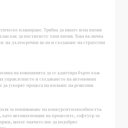
гическо планиране. Трябва да имате ясна визия
лан как да постигнете тази визия. Това включва
не на дългосрочни цели и създаване на стратегии
олява на компанията да се адаптира бързо към
на управлението и създаването на автономни
 да ускорят процеса на вземане на решения.
оля за повишаване на конкурентоспособността.
като автоматизация на процесите, софтуер за
орми, могат значително да подобрят