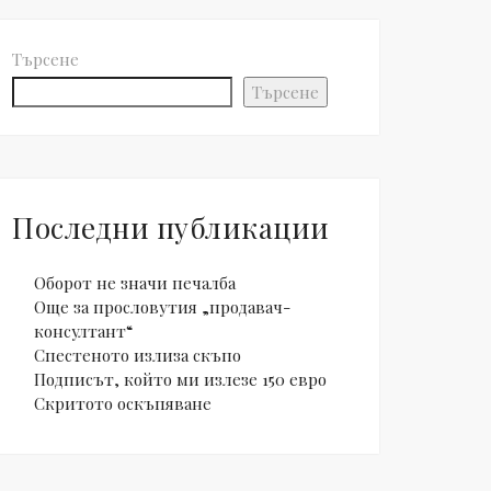
Търсене
Търсене
Последни публикации
Оборот не значи печалба
Още за прословутия „продавач-
консултант“
Спестеното излиза скъпо
Подписът, който ми излезе 150 евро
Скритото оскъпяване