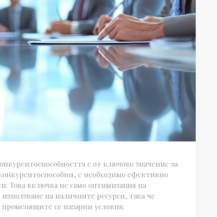
онкурентоспособността е от ключово значение за
е конкурентоспособни, е необходимо ефективно
и. Това включва не само оптимизация на
 използване на наличните ресурси, така че
о променящите се пазарни условия.