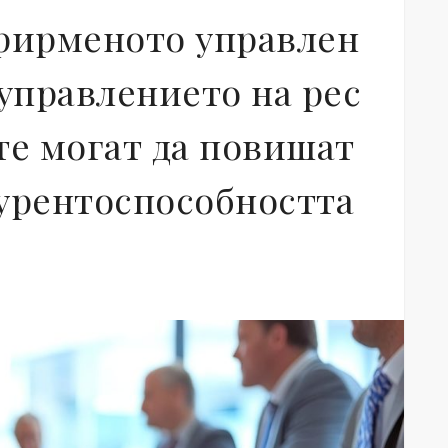
фирменото управлен
 управлението на рес
те могат да повишат
урентоспособността