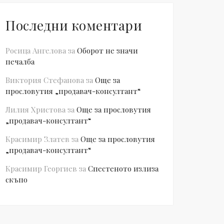
Последни коментари
Росица Ангелова
за
Оборот не значи
печалба
Виктория Стефанова
за
Още за
прословутия „продавач-консултант“
Лилия Христова
за
Още за прословутия
„продавач-консултант“
Красимир Златев
за
Още за прословутия
„продавач-консултант“
Красимир Георгиев
за
Спестеното излиза
скъпо