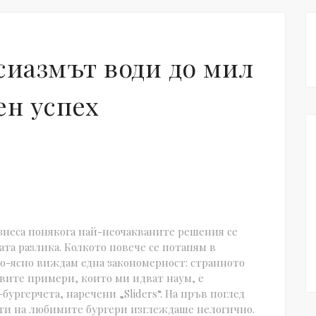
сиазмът води до мил
ен успех
изнеса понякога най-неочакваните решения се
ата разлика. Колкото повече се потапям в
о-ясно виждам една закономерност: странното
рвите примери, които ми идват наум, е
ургерчета, наречени „Sliders“. На пръв поглед
нти на любимите бургери изглеждаше нелогично.