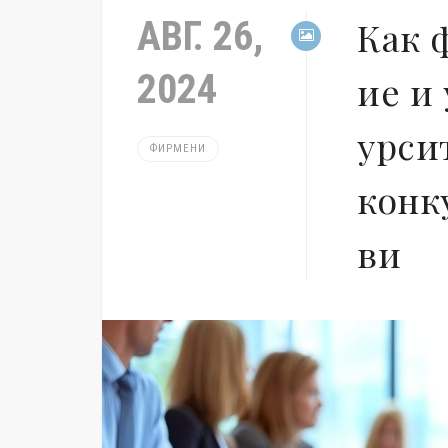
АВГ. 26,
Как 
2024
ие и
урси
ФИРМЕНИ
конк
ви