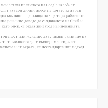
ен остава правилото на Google за 20% от
елят за свои лични проекти. Когато за първи
 една компания ще плаща на хората да работят по
нно решение доведе до създаването на Gmail и
 като риск, се оказа двигател на иновацията.
нтричност или желание да се прави различно на
ат от смелостта да се експериментира, от
налното и от вярата, че нестандартният подход