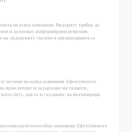
ите.
спеха на всяка компания. Лидерите трябва да
кипи и да вземат информирани решения.
 на лидерските умения в организацията са
те активи на всяка компания. Ефективното
ва привличане и задържане на таланти,
ужителите, както и създаване на мотивираща
сяка конкурентоспособна компания. Ефективното