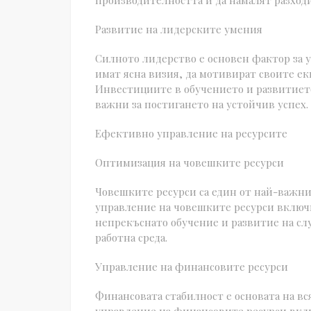
производителността и да намалят разход
Развитие на лидерските умения
Силното лидерство е основен фактор за у
имат ясна визия, да мотивират своите е
Инвестициите в обучението и развитието
важни за постигането на устойчив успех.
Ефективно управление на ресурсите
Оптимизация на човешките ресурси
Човешките ресурси са един от най-важни
управление на човешките ресурси включ
непрекъснато обучение и развитие на сл
работна среда.
Управление на финансовите ресурси
Финансовата стабилност е основата на в