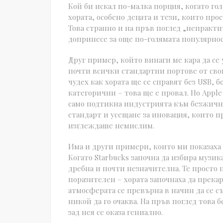
Кой би искал по-малка порция, когато гол
хората, особено децата и тези, които прос
Това странно и на пръв поглед „непракт
допринесе за още по-голямата популярнос
Друг пример, който винаги ме кара да се
почти всички стандартни портове от свои
чудех как хората ще се справят без USB, 
категорични – това ще е провал. Но Appl
само подтикна индустрията към безжични
стандарт и усещане за иновация, които 
изглеждаше немислим.
Има и други примери, които ми показаха 
Когато Starbucks започна да избира музи
дребна и почти незначителна. Те просто 
поразителен – хората започнаха да прека
атмосферата се превърна в начин да се съ
никой да го очаква. На пръв поглед това
зад нея се оказа гениално.