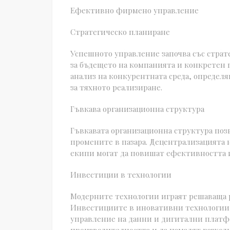
Ефективно фирмено управление
Стратегическо планиране
Успешното управление започва със страте
за бъдещето на компанията и конкретен п
анализ на конкурентната среда, определя
за тяхното реализиране.
Гъвкава организационна структура
Гъвкавата организационна структура позв
промените в пазара. Децентрализацията 
екипи могат да повишат ефективността и
Инвестиции в технологии
Модерните технологии играят решаваща р
Инвестициите в иновативни технологии, 
управление на данни и дигитални платф