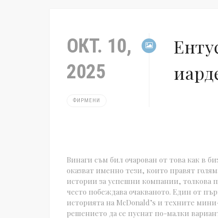
ОКТ. 10,
Енту
2025
иард
ФИРМЕНИ
Винаги съм бил очарован от това как в б
оказват именно тези, които правят голям
истории за успешни компании, толкова п
често побеждава очакваното. Един от пъ
историята на McDonald’s и техните мини-б
решението да се пуснат по-малки вариа