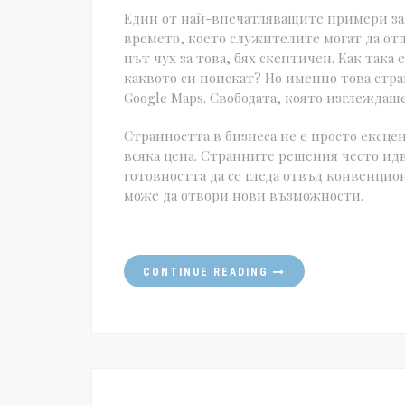
Един от най-впечатляващите примери за м
времето, което служителите могат да отд
път чух за това, бях скептичен. Как така
каквото си поискат? Но именно това стра
Google Maps. Свободата, която изглеждаше
Странността в бизнеса не е просто ексце
всяка цена. Странните решения често идв
готовността да се гледа отвъд конвенцио
може да отвори нови възможности.
CONTINUE READING