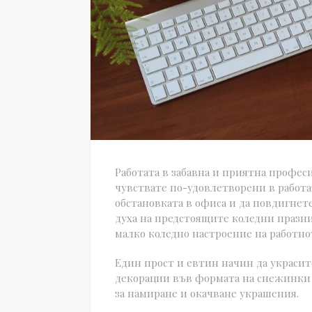
Работата в забавна и приятна професи
чувствате по-удовлетворени в работа
обстановката в офиса и да повдигнете
духа на предстоящите коледни празниц
малко коледно настроение на работно
Един прост и евтин начин да украсите
декорации във формата на снежинки 
за намиране и окачване украшения.