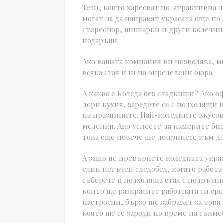
Тези, които харесват по-атрактивна д
могат да да направят украсата още по
стереопор, шишарки и други коледни 
подаръци.
Ако вашата компания ви позволява, 
всяка стая или на определени бюра.
А какво е Коледа без сладкиши? Ако 
дори кухня, заредете се с подходящи
на празниците. Най-коледните вкусове
меденки. Ако успеете да намерите би
това още повече ще допринесе към де
А защо не превърнете коледната укра
един петъчен следобед, когато работа
съберете в подходяща стая с подръчн
които ще разкрасите работната си сре
настроени, бързо ще забравят за това
която ще се зароди по време на съвм