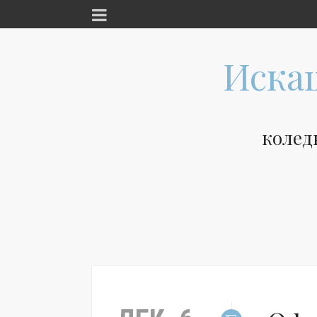
Иска
колед