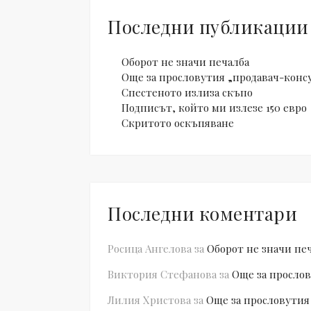
Последни публикации
Оборот не значи печалба
Още за прословутия „продавач-конс
Спестеното излиза скъпо
Подписът, който ми излезе 150 евро
Скритото оскъпяване
Последни коментари
Росица Ангелова
за
Оборот не значи пе
Виктория Стефанова
за
Още за прослов
Лилия Христова
за
Още за прословутия