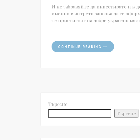
И не забравяйте да инвестирате и в д
именно в антрето започва да се офор
те пристигнат на добре украсено мяс
CONTINUE READING
Търсене
Търсене