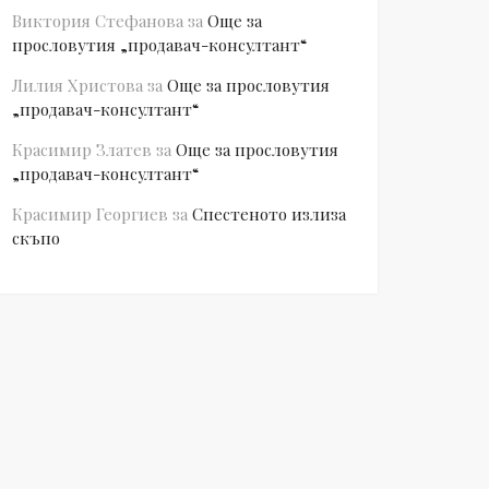
Виктория Стефанова
за
Още за
прословутия „продавач-консултант“
Лилия Христова
за
Още за прословутия
„продавач-консултант“
Красимир Златев
за
Още за прословутия
„продавач-консултант“
Красимир Георгиев
за
Спестеното излиза
скъпо