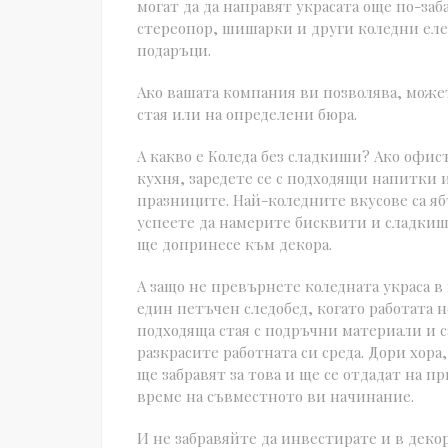
могат да да направят украсата още по-за
стереопор, шишарки и други коледни еле
подаръци.
Ако вашата компания ви позволява, може
стая или на определени бюра.
А какво е Коледа без сладкиши? Ако офис
кухня, заредете се с подходящи напитки 
празниците. Най-коледните вкусове са яб
успеете да намерите бисквити и сладкиши
ще допринесе към декора.
А защо не превърнете коледната украса 
един петъчен следобед, когато работата н
подходяща стая с подръчни материали и с
разкрасите работната си среда. Дори хора
ще забравят за това и ще се отдадат на п
време на съвместното ви начинание.
И не забравяйте да инвестирате и в деко