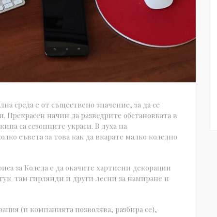
на среда е от съществено значение, за да се
и. Прекрасен начин да разведрите обстановката в
ипа са сезонните украси. В духа на
лко съвета за това как да вкарате малко коледно
иса за Коледа е да окачите хартиени декорации
тук-там гирлянди и други лесни за намиране и
ация (и компанията позволява, разбира се),