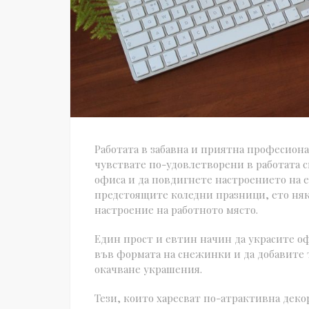
Работата в забавна и приятна професионал
чувствате по-удовлетворени в работата с
офиса и да повдигнете настроението на ек
предстоящите коледни празници, ето няко
настроение на работното място.
Един прост и евтин начин да украсите оф
във формата на снежинки и да добавите 
окачване украшения.
Тези, които харесват по-атрактивна декор