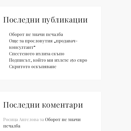
Последни публикации
Оборот не значи печалба
Още за прословутия „продавач-
консултант“
Спестеното излиза скъпо
Подписът, който ми излезе 150 евро
Скритото оскъпяване
Последни коментари
Росица Ангелова
за
Оборот не значи
печалба