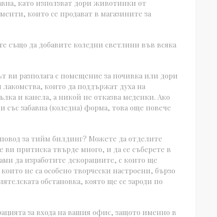
бавна, като използват дори животинки от
менти, които се продават в магазините за
те също да добавите коледни светлини във всяка
ът ви разполага с помещение за почивка или дори
и лакомства, които да поддържат духа на
ълка и канела, а никой не отказва меденки. Ако
 със забавна (коледна) форма, това още повече
в повод за тийм билдинг? Можете да отделите
е ви притиска твърде много, и да се съберете в
ами да изработите декорациите, с които ще
, които не са особено творчески настроени, бързо
риятелската обстановка, която ще се зароди по
рацията за входа на вашия офис, защото именно в