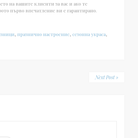
ето на вашите клиенти за вас и ако те
рото първо впечатление ви е гарантирано.
азници
,
празнично настроение
,
сезонна украса
,
Next Post »