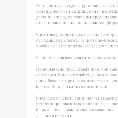
Аз се допитах да група фрийланс, за да мо
там има доста измамници, които използва
доста по-ниска, от която им предоставяш
имаш нещо оригинално, но още 500 фирм
След това разкритие, се насочих към про
създаването на логото бе доста по-висока
трябва да е автентично и създадено спря
Какво може да очакваш от подобна агенци
Първоначално предоставят поне три вариа
не е наред. Винаги гледайте да имате по
идеи. Всяко от предложенията е съставе
бранда. Те са допълнително описани.
След като изберете един, два или максим
различни рекламни материали, за да знае
формат. Това е важно, защото може нещо 
добавите елемент.