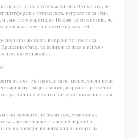
же цената да не е толкова висока. Но оказа се, че
т платформи с готови лога, купуват ги за сума
, и само леко коригират. Накрая ти си мислиш, че
и изглеждат почти идентично като теб.
фесионална агенция, въпреки че сумата за
. Прецених обаче, че веднъж се дава и всичко
мо духа на компанията.
я?
нта на лого. Ако някъде са по-малко, значи нещо
вече варианти, защото могат да хрумнат различни
но от различни елементи, носещи символиката на
ум три варианта, те биват представени на
те как ще изглеждат. Също и в черно-бял
да не ви допадне визията или да искате да