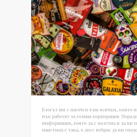
Блогът ми е насочен към всички, които и
пък работят за голяма корпорация. Порад
информация, която да е полезна и да ви 
наистина е така, а днес избрах да ви спо