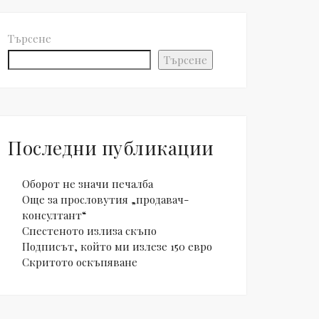
Търсене
Търсене
Последни публикации
Оборот не значи печалба
Още за прословутия „продавач-
консултант“
Спестеното излиза скъпо
Подписът, който ми излезе 150 евро
Скритото оскъпяване