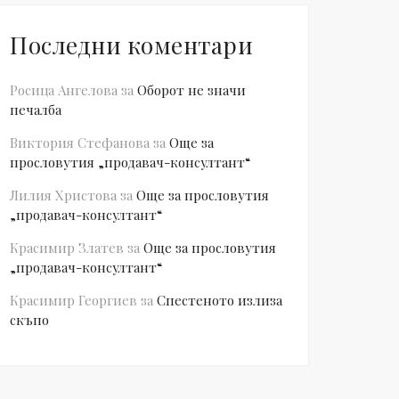
Последни коментари
Росица Ангелова
за
Оборот не значи
печалба
Виктория Стефанова
за
Още за
прословутия „продавач-консултант“
Лилия Христова
за
Още за прословутия
„продавач-консултант“
Красимир Златев
за
Още за прословутия
„продавач-консултант“
Красимир Георгиев
за
Спестеното излиза
скъпо