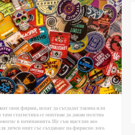
мат свои фирми, искат да създадат такива или
и тази статистика се опитвам да давам полезна
помогне в начинанията. Ще съм щастлив ако
деля личен опит със създаване на фирмено лого.