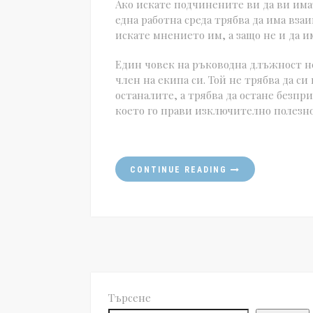
Ако искате подчинените ви да ви има
една работна среда трябва да има взаи
искате мнението им, а защо не и да и
Един човек на ръководна длъжност н
член на екипа си. Той не трябва да с
останалите, а трябва да остане безпри
което го прави изключително полезно,
CONTINUE READING
Търсене