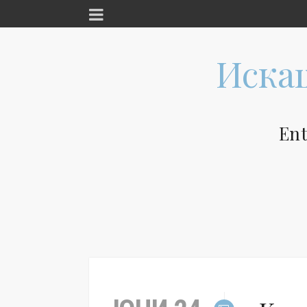
Иска
En