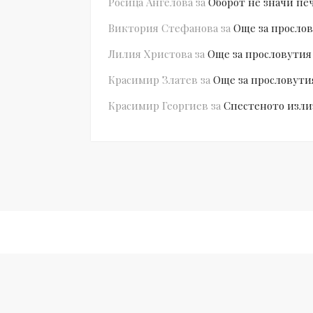
Росица Ангелова
за
Оборот не значи пе
Виктория Стефанова
за
Още за прослов
Лилия Христова
за
Още за прословутия
Красимир Златев
за
Още за прословути
Красимир Георгиев
за
Спестеното изли