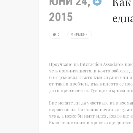
ЮНИ 24,
Как
2015
едн
0
ФИРМЕНИ
Проучване на Interaction Associates п
че в организацията, в която работят, 
и от ръководството към служители и 
от такъв проблем, във видеото се по
да го преодолеете. Тук ще обърнем вн
Вие искате ли да участвате във взема
вероятно да. По същия начин се чувст
чува, а може би имат идея, която ще ви
Включването им в процеса ще донесе 