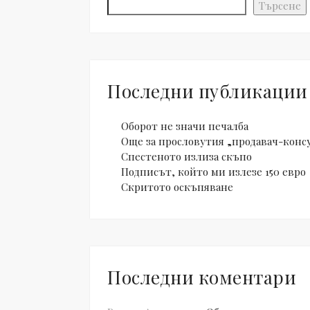
Търсене
Последни публикации
Оборот не значи печалба
Още за прословутия „продавач-конс
Спестеното излиза скъпо
Подписът, който ми излезе 150 евро
Скритото оскъпяване
Последни коментари