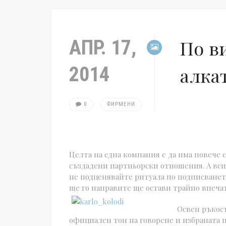
АПР. 17,
По в
2014
алка
0
ФИРМЕНИ
Целта на една компания е да има повече 
създадени партньорски отношения. А вси
не подценявайте ритуала по подписванет
ще го направите ще остави трайно впеча
Освен ръкос
официален тон на говорене и избраната 