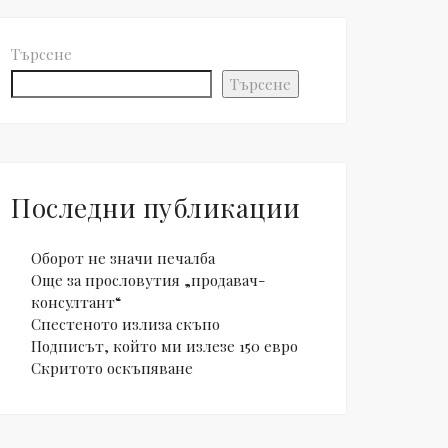
Търсене
Търсене
Последни публикации
Оборот не значи печалба
Още за прословутия „продавач-
консултант“
Спестеното излиза скъпо
Подписът, който ми излезе 150 евро
Скритото оскъпяване