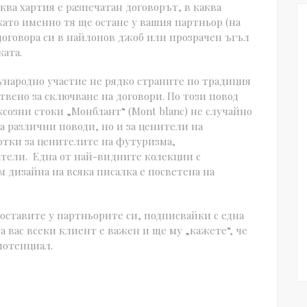
ква хартия е разпечатан договорът, в каква
като именно тя ще остане у вашия партньор (на
договора си в найлонов джоб или прозрачен ъгъл
ката.
народно участие не рядко страните по традиция
вено за сключване на договори. По този повод
созни стоки „Монблант“ (Mont blanc) не случайно
а различни поводи, но и за ценители на
ботки за ценителите на футуризма,
тели. Една от най-видните колекции с
дизайна на всяка писалка е посветена на
оставите у партньорите си, подписвайки с една
за вас всеки клиент е важен и ще му „кажете“, че
потенциал.