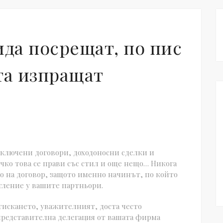
ида посрещат, по пис
та изпращат
сключени договори, доходоносни сделки и
чко това се прави със стил и още нещо… Никога
о на договор, защото именно начинът, по който
тление у вашите партньори.
тискането, уважителният, доста често
представителна делегация от вашата фирма