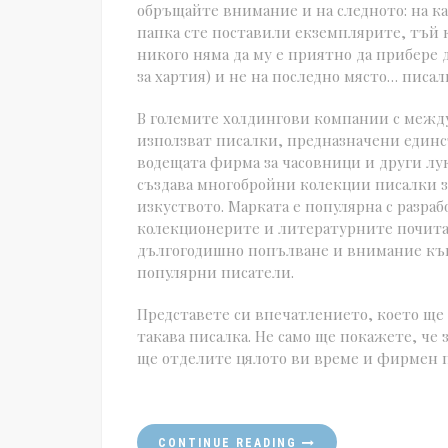
обръщайте внимание и на следното: на ка
папка сте поставили екземплярите, тъй 
никого няма да му е приятно да прибере 
за хартия) и не на последно място… писал
В големите холдингови компании с между
използват писалки, предназначени единст
водещата фирма за часовници и други лук
създава многобройни колекции писалки з
изкуството. Марката е популярна с разра
колекционерите и литературните почита
дългогодишно попълване и внимание към 
популярни писатели.
Представете си впечатлението, което ще 
такава писалка. Не само ще покажете, че 
ще отделите цялото ви време и фирмен 
CONTINUE READING