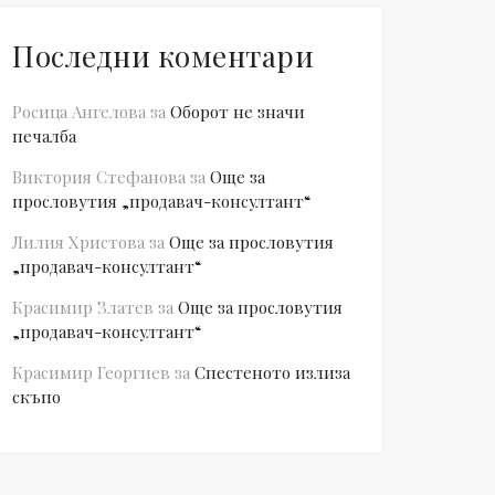
Последни коментари
Росица Ангелова
за
Оборот не значи
печалба
Виктория Стефанова
за
Още за
прословутия „продавач-консултант“
Лилия Христова
за
Още за прословутия
„продавач-консултант“
Красимир Златев
за
Още за прословутия
„продавач-консултант“
Красимир Георгиев
за
Спестеното излиза
скъпо