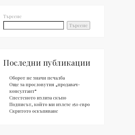
Търсене
Търсене
Последни публикации
Оборот не значи печалба
Още за прословутия „продавач-
консултант“
Спестеното излиза скъпо
Подписът, който ми излезе 150 евро
Скритото оскъпяване