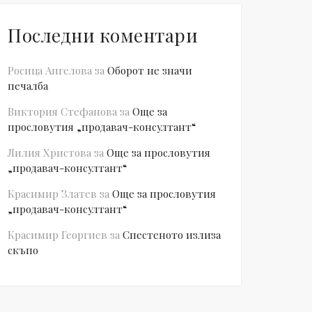
Последни коментари
Росица Ангелова
за
Оборот не значи
печалба
Виктория Стефанова
за
Още за
прословутия „продавач-консултант“
Лилия Христова
за
Още за прословутия
„продавач-консултант“
Красимир Златев
за
Още за прословутия
„продавач-консултант“
Красимир Георгиев
за
Спестеното излиза
скъпо