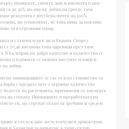
 върху овошките, сивите дни и високата влага
и са до 30% по-нисък добив на грозде тази
иони реколтата е изгубена почти на 100%.
одина, но успокояват, че това няма да повлияе
 поне за вътрешния пазар.
цата и слънчогледа в цяла Европа. Според
ил с 70,46 милиона тона царевица през тази
а. В България на добро качество и количество се
лкова плодовити се оказаха засетите площи в
 на добив.
вено занимаващите се със селско стопанство са
а борба с вредителите с огромно количество
у болести по растенията, причинени от високата
ота на стоката. Иновациите в преработката на
тието си, но струват скъпо за дребния и среден
тиране в отглеждане на зеленчуци в оранжерии.
ия и Холандия за развитие в този сектор.