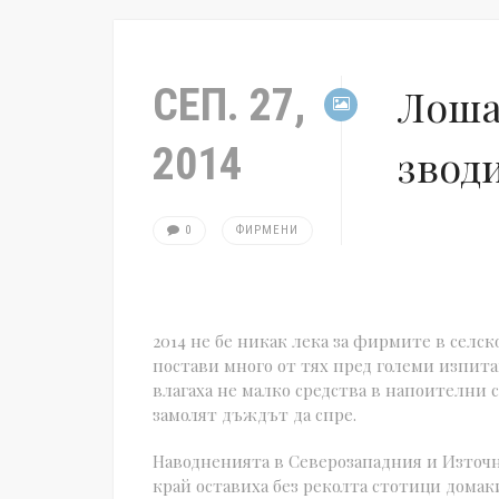
СЕП. 27,
Лоша
2014
звод
0
ФИРМЕНИ
2014 не бе никак лека за фирмите в селс
постави много от тях пред големи изпитан
влагаха не малко средства в напоителни 
замолят дъждът да спре.
Наводненията в Северозападния и Източ
край оставиха без реколта стотици домак