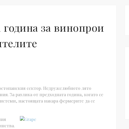
 година за винопрои
ителите
костопанския сектор. Недружелюбното лято
ия. За разлика от предходната година, когато се
системи, настоящата накара фермерите да се
ния
инства.