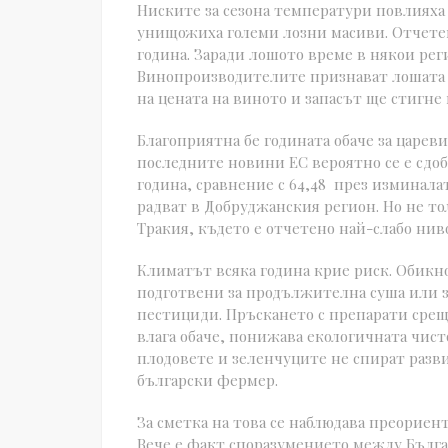
Ниските за сезона температури повлияха
унищожиха големи лозни масиви. Отчетен
година. Заради лошото време в някои рег
Винопроизводителите признават лошата г
на цената на виното и запасът ще стигне
Благоприятна бе годината обаче за цареви
последните новини ЕС вероятно се е сдоб
година, сравнение с 64,48 през изминалат
радват в Добруджанския регион. Но не то
Тракия, където е отчетено най-слабо ниво
Климатът всяка година крие риск. Обикно
подготвени за продължителна суша или з
пестициди. Пръскането с препарати срещ
влага обаче, понижава екологичната чист
плодовете и зеленчуците не спират разви
български фермер.
За сметка на това се наблюдава преориен
Вече е факт споразумението между Българ