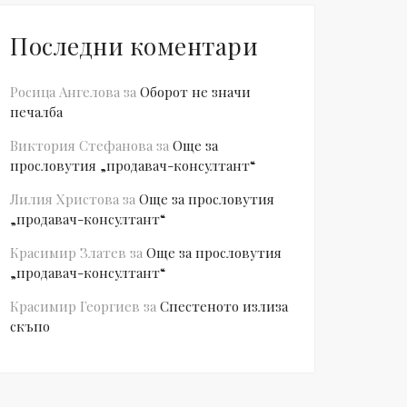
Последни коментари
Росица Ангелова
за
Оборот не значи
печалба
Виктория Стефанова
за
Още за
прословутия „продавач-консултант“
Лилия Христова
за
Още за прословутия
„продавач-консултант“
Красимир Златев
за
Още за прословутия
„продавач-консултант“
Красимир Георгиев
за
Спестеното излиза
скъпо