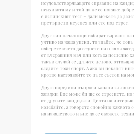
неудовлетворяващото справяне на кандид
психиката му и той да не се покаже добре
е истинският тест – дали можете да дадет
претърпели неуспех или сте под стрес.
Друг тип началници избират вариант на 
учтиво на чаша уиски, то знайте, че това
изберете място да седнете на голяма засе
от вчерашния мач или кога за последно ха
такъв случай се дръжте делово, отговаря
следите този спорт. А ако ви поканят ин
кротко настоявайте то да се състои на м
Друга поредици въпроси капани са логич
загадки. Вие може би ще се стреснете, но
от другите кандидати. Целта на интервюи
колебайте, а говорете спокойно каквото 
на началството и вие да се окажете техни