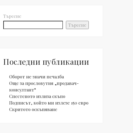
Търсене
Търсене
Последни публикации
Оборот не значи печалба
Още за прословутия „продавач-
консултант“
Спестеното излиза скъпо
Подписът, който ми излезе 150 евро
Скритото оскъпяване