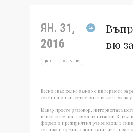
ЯН. 31,
Въпр
2016
вю з
0
ФИРМЕНИ
Всеки знае колко важно е интервюто за р
седмици и най-сетне ви се обадят, за да у
Макар просто разговор, интервютата мога
изключително голямо изпитание. В няко
фирми и предприятия ръководният екип 
се справи преди същинската част. Това е 