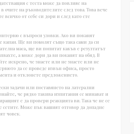
атстващия с теста може да повлияе на
 в очите на ръководителите след това. Това вече
е всичко от себе си дори и след като сте
интервю с въпроси уловки. Ако ви поканят
 е капан. Ще ви помолят също така сами да си
дателна маса, ще ви попитат какъв е резултатът
пвахте, а може дори да ви поканят на обяд. В
йте искрено, че знаете или не знаете или не
тервюто да се проведе извън офиса, просто
омента и отклонете предложението.
ески задачи или поставянето на латерални
 знайте, че рядко такива изпитания се минават и
ращият е да провери реакцията ви. Така че не се
се сетите. Може пък вашият отговор да допадне
ят човек.