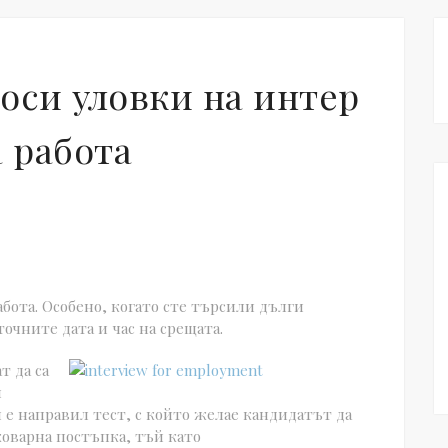
оси уловки на интер
а работа
абота. Особено, когато сте търсили дълги
точните дата и час на срещата.
т да са
и
е направил тест, с който желае кандидатът да
коварна постъпка, тъй като