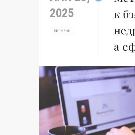
2025
к б
нед
ФИРМЕНИ
а е