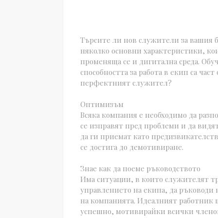
Търсите ли нов служители за вашия б
няколко основни характеристики, ко
променяща се и дигитална среда. Обу
способността за работа в екип са час
перфектният служител?
Оптимизъм
Всяка компания е необходимо да разп
се изправят пред проблеми и да видя
да ги приемат като предизвикателств
се достига до демотивиране.
Знае как да поеме ръководството
Има ситуации, в които служителят тр
управлението на екипа, да ръководи
на компанията. Идеалният работник щ
успешно, мотивирайки всички членове