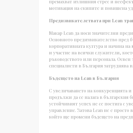
премахват излишния стрес и неефекти
мотивация на екипите и повишена уд
Предизвикателствата при Lean тр
Макар Lean да носи значителни предим
Основното предизвикателство пред б
корпоративната култура и начина на 
и участие на всички служители, коет
ръководството или персонала. Освен 
специалисти в България затруднява в
Бъдещето на Lean в България
С увеличаването на конкуренцията и
продължи да се налага в българския б
устойчивият успех не се постига с ув
управление. Затова Lean не е просто 
който ще промени бъдещето на предп