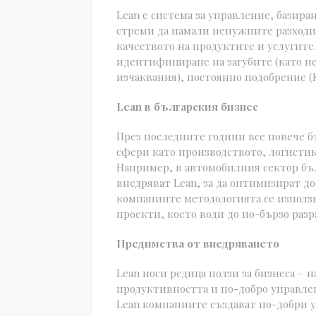
Lean е система за управление, базиран
стреми да намали ненужните разходи
качеството на продуктите и услугит
идентифициране на загубите (като н
изчаквания), постоянно подобрение (
Lean в българския бизнес
През последните години все повече б
сфери като производството, логистик
Например, в автомобилния сектор б
внедряват Lean, за да оптимизират д
компаниите методологията се използв
проекти, което води до по-бързо раз
Предимства от внедряването
Lean носи редица ползи за бизнеса – 
продуктивността и по-добро управлен
Lean компаниите създават по-добри у