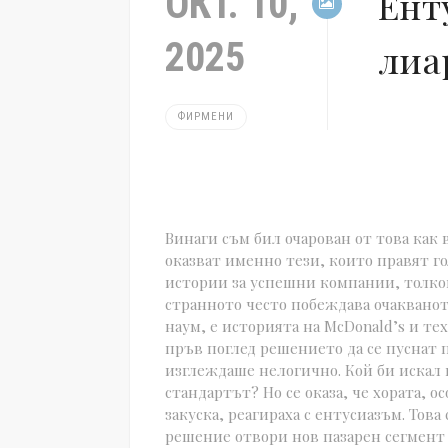
ОКТ. 10,
Ент
2025
лиа
ФИРМЕНИ
Винаги съм бил очарован от това как
оказват именно тези, които правят го
истории за успешни компании, толко
странното често побеждава очаквано
наум, е историята на McDonald’s и те
пръв поглед решението да се пуснат
изглеждаше нелогично. Кой би искал 
стандартът? Но се оказа, че хората, о
закуска, реагираха с ентусиазъм. Тов
решение отвори нов пазарен сегмент 