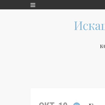
Иска
к