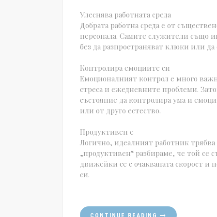
Улеснява работната среда
Добрата работна среда е от съществе
персонала. Самите служители също им
без да разпространяват клюки или да
Контролира емоциите си
Емоционалният контрол е много важно
стреса и ежедневните проблеми. Зато
състояние да контролира ума и емоци
или от друго естество.
Продуктивен е
Логично, идеалният работник трябва 
„продуктивен“ разбираме, че той се с
движейки се с очакваната скорост и 
си.
CONTINUE READING