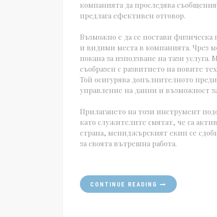
компанията да проследява съобщения
предлага ефективен отговор.
Възможно е да се постави физическа
и видими места в компанията. Чрез 
покана за използване на тази услуга
съобразен с развитието на новите те
Той осигурява допълнителното преди
управление на данни и възможност за
Прилагането на този инструмент подо
като служителите смятат, че са актив
страна, мениджърският екип се сдоб
за своята вътрешна работа.
CONTINUE READING