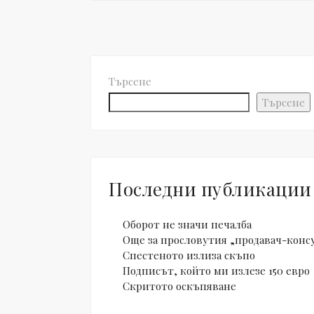
Търсене
Търсене
Последни публикации
Оборот не значи печалба
Още за прословутия „продавач-конс
Спестеното излиза скъпо
Подписът, който ми излезе 150 евро
Скритото оскъпяване