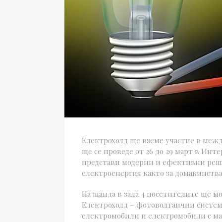
Електрохолд ще вземе участие в ме
ще се проведе от 26 до 29 март в Ин
представи модерни и ефективни реше
електроенергия както за домакинства,
На щанда в зала 4 посетителите ще м
Електрохолд – фотоволтаични системи
електромобили и електромобили с м