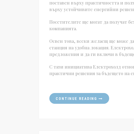
поставен върху практичността и полз
върху устойчивите енергийни решен
Посетителите ще могат да получат бе
компанията.
Освен това, всеки желаещ ще може да
станция на удобна локация. Електрох
предложения и да ги включи в бъдещо
С тази инициатива Електрохолд отново
практични решения за бъдещето на е
CONTINUE READING