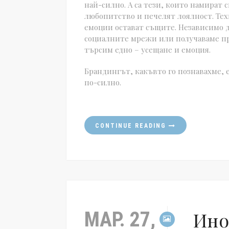
най-силно. А са тези, които намират
любопитство и печелят лоялност. Тех
емоции остават същите. Независимо д
социалните мрежи или получаваме п
търсим едно – усещане и емоция.
Брандингът, какъвто го познавахме, 
по-силно.
CONTINUE READING
МАР. 27,
Ино