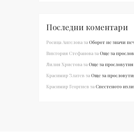
Последни коментари
Росица Ангелова
за
Оборот не значи пе
Виктория Стефанова
за
Още за прослов
Лилия Христова
за
Още за прословутия
Красимир Златев
за
Още за прословути
Красимир Георгиев
за
Спестеното изли