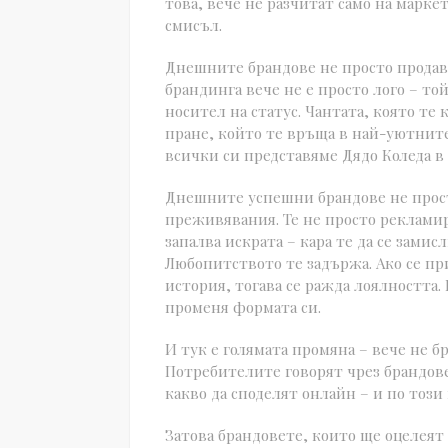
това, вече не разчитат само на марке
смисъл.
Днешните брандове не просто продава
брандинга вече не е просто лого – той
носител на статус. Чантата, която те 
пране, който те връща в най-уютните
всички си представяме Дядо Коледа в
Днешните успешни брандове не прост
преживявания. Те не просто рекламир
запалва искрата – кара те да се зами
Любопитството те задържа. Ако се при
история, тогава се ражда лоялността.
променя формата си.
И тук е голямата промяна – вече не б
Потребителите говорят чрез брандовет
какво да споделят онлайн – и по този
Затова брандовете, които ще оцелеят 