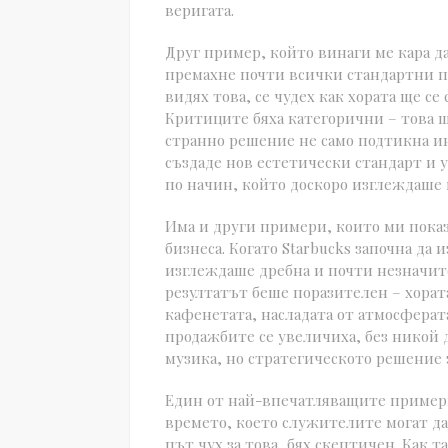
веригата.
Друг пример, който винаги ме кара да
премахне почти всички стандартни по
видях това, се чудех как хората ще се
Критиците бяха категорични – това ще
странно решение не само подтикна и
създаде нов естетически стандарт и 
по начин, който доскоро изглеждаше
Има и други примери, които ми показ
бизнеса. Когато Starbucks започна да 
изглеждаше дребна и почти незначител
резултатът беше поразителен – хорат
кафенетата, насладата от атмосферата
продажбите се увеличиха, без никой д
музика, но стратегическото решение з
Един от най-впечатляващите примери 
времето, което служителите могат да
път чух за това, бях скептичен. Как 