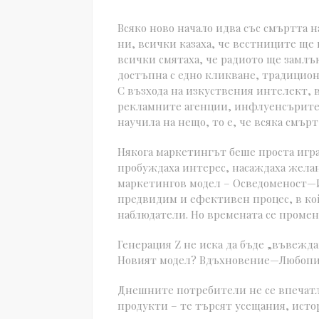
Всяко ново начало идва със смъртта н
ни, всички казаха, че вестниците ще 
всички смятаха, че радиото ще замл
достъпна с едно кликване, традицион
С възхода на изкуствения интелект, в
рекламните агенции, инфлуенсърите, 
научила на нещо, то е, че всяка смър
Някога маркетингът беше проста игр
пробуждаха интерес, насаждаха желан
маркетингов модел – Осведоменост
предвидим и ефективен процес, в ко
наблюдатели. Но времената се промен
Генерация Z не иска да бъде „въвежда
Новият модел? Вдъхновение—Любопи
Днешните потребители не се впечатля
продукти – те търсят усещания, исто