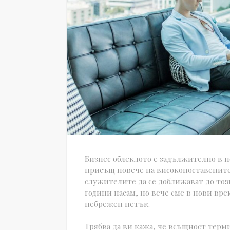
Бизнес облеклото е задължително в п
присъщ повече на високопоставените
служителите да се доближават до тоз
години насам, но вече сме в нови врем
небрежен петък.
Трябва да ви кажа, че всъщност терми