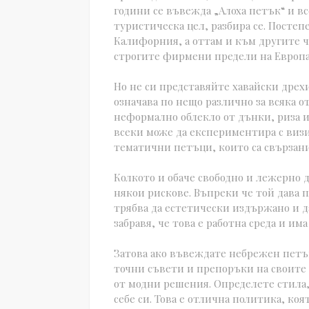
години се въвежда „Алоха петък“ и вс
туристическа цел, разбира се. Посте
Калифорния, а оттам и към другите ч
строгите фирмени предели на Европа
Но не си представяйте хавайски дре
означава по нещо различно за всяка о
неформално облекло от дънки, риза и
всеки може да експериментира с визи
тематични петъци, които са свързани
Колкото и обаче свободно и лежерно 
някои рискове. Въпреки че той дава п
трябва да естетически издържано и да
забравя, че това е работна среда и има
Затова ако въвеждате небрежен петък
точни съвети и препоръки на своите 
от модни решения. Определете стила,
себе си. Това е отлична политика, коя