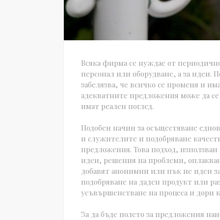
Всяка фирма се нуждае от периодично
персонал или оборудване, а за идеи. П
забелязва, че всичко се променя и им
адекватните предложения може да се
имат реален поглед.
Подобен начин за осъщестяване едно
и служителите и подобряване качество
предложения. Това подход, използван 
идеи, решения на проблеми, оплакван
добавят анонимни или пък не идеи за
подобряване на даден продукт или раз
усъвършенстване на процеса и дори 
За да бъде полето за предложения на