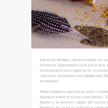
Както ви обещах, продължавам със зла
Ротшилд. Причината да ги разделя в 
психологическата бариера от дължинат
съветите на банкерската фамилия. Пр
възможно.
Инвестицията при висок риск с голяма 
правило важи за всеки един бизнес. П
Вярно е, че всичко е шанс, но струва 
бизнеса, но да не се действа и страхли