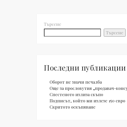
Търсене
Търсене
Последни публикации
Оборот не значи печалба
Още за прословутия „продавач-конс
Спестеното излиза скъпо
Подписът, който ми излезе 150 евро
Скритото оскъпяване