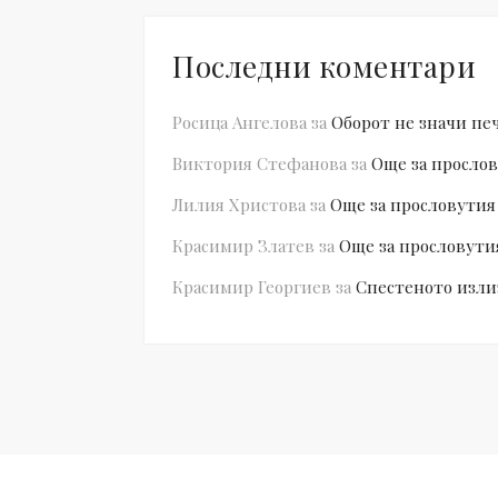
Последни коментари
Росица Ангелова
за
Оборот не значи пе
Виктория Стефанова
за
Още за прослов
Лилия Христова
за
Още за прословутия
Красимир Златев
за
Още за прословути
Красимир Георгиев
за
Спестеното изли