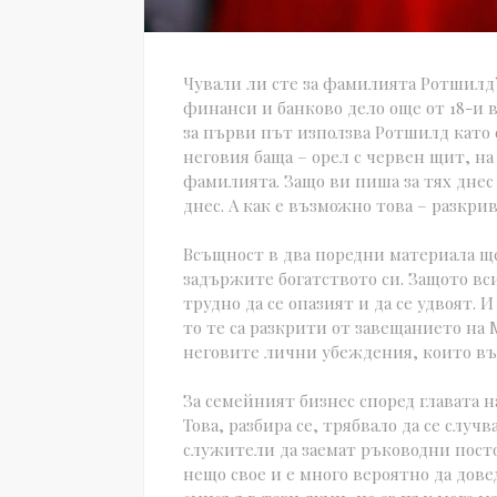
Чували ли сте за фамилията Ротшилд?
финанси и банково дело още от 18-и 
за първи път използва Ротшилд като
неговия баща – орел с червен щит, на
фамилията. Защо ви пиша за тях днес 
днес. А как е възможно това – разкри
Всъщност в два поредни материала ще
задържите богатството си. Защото вси
трудно да се опазият и да се удвоят. И
то те са разкрити от завещанието на
неговите лични убеждения, които във
За семейният бизнес според главата 
Това, разбира се, трябвало да се случ
служители да заемат ръководни посто
нещо свое и е много вероятно да дове