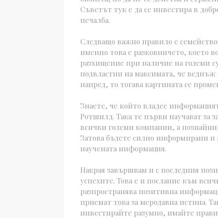
Съветът тук е да се инвестира в доб
печалба.
Следващо важно правило е семейство
именно това е разковничето, което в
разхищение при наличие на големи су
подвластни на максимата, че веднъж 
напред, то тогава картината се проме
Знаете, че който владее информацията
Ротшилд. Така те първи научават за з
всички големи компании, а познайниц
Затова бъдете силно информирани и 
научената информация.
Накрая завършвам и с последния пози
успехите. Това е и послание към вси
разпространява позитивна информация
приемат това за меродавна истина. Так
инвестирайте разумно, имайте прав