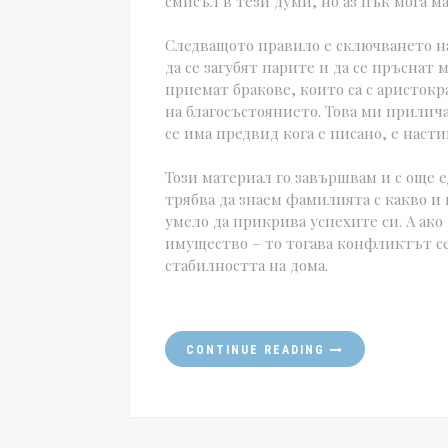
смисъл в тези думи, но аз пък мога ма
Следващото правило е сключването на
да се загубят парите и да се пръсна
приемат бракове, които са с аристокр
на благосъстоянието. Това ми прилича
се има предвид кога е писано, е насти
Този материал го завършвам и с още 
трябва да знаем фамилията с какво и к
умело да прикрива успехите си. А ак
имущество – то тогава конфликтът се 
стабилността на дома.
CONTINUE READING