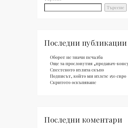
Търсене
Последни публикации
Оборот не значи печалба
Още за прословутия „продавач-конс
Спестеното излиза скъпо
Подписът, който ми излезе 150 евро
Скритото оскъпяване
Последни коментари