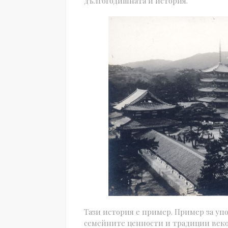
дългогодишната й история.
Тази история е пример. Пример за уп
семейните ценности и традиции веков