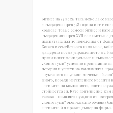
Бизнес на 14 века. Така може да се на
е създадена през 578 година и се е с
храмове. Това е семеен бизнес и като
създаденият през XVII век свитък с д
имената на над 40 поколения от фами
Когато в семейството няма мъж, койт
дъщерята поема управлението му. Раз
правилният мениджмънт и гъвкавостт
„Конго гуми“ успешно препитание за
история и успехи на компанията, края
спукването на „икономическия балон“
много, поради изтеглените кредити в 
активите на компанията, които служат
стойността си. Като допълнение към 
такава – намалява нуждата от постро
„Конго гуми“ окончателно обявява ба
активите й я правят дъщерна фирма и