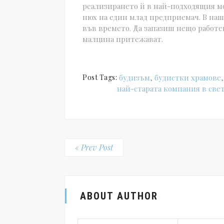
реализирането й в най-подходящия м
нюх на един млад предприемач. В наш
във времето. Да запазиш нещо работещ
малцина притежават.
Post Tags:
будизъм
,
будистки храмове
най-старата компания в све
« Prev Post
ABOUT AUTHOR