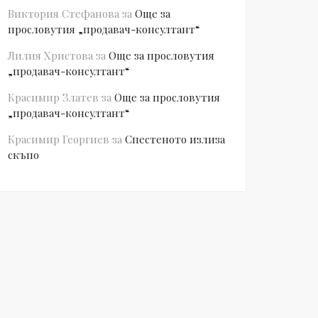
Виктория Стефанова
за
Още за
прословутия „продавач-консултант“
Лилия Христова
за
Още за прословутия
„продавач-консултант“
Красимир Златев
за
Още за прословутия
„продавач-консултант“
Красимир Георгиев
за
Спестеното излиза
скъпо