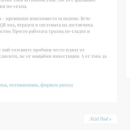
ви по-скъпа.
 – премахнах изискването за подпис. Вече
R код, вграден в системата на доставчика.
тво. Просто работата тръгна по-гладко и
че най-големите пробиви често идват от
клиенти, не от мащабни инвестиции. А от това да
ика
,
оптимизация
,
фирмен разход
Next Post »