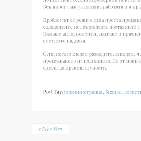
Всъщност само утежнява работата и я пра
Проблемът се реши с една проста промяна
складантите потвърждават доставките с Q
Нямаше аплодисменти, нямаше и празненс
сметките паднаха.
Сега, когато гледам разходите, виждам, 
премахването на излишното. Не от нови 
спреш да правиш глупости.
Post Tags:
администрация
,
бизнес
,
логист
« Prev Post