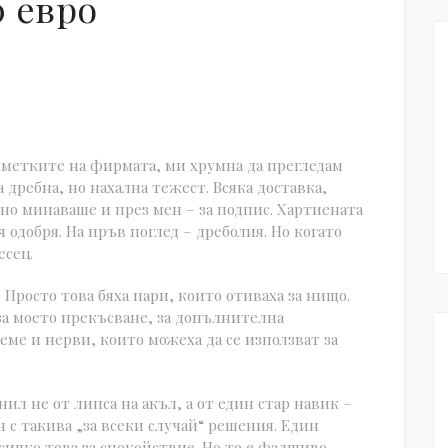
0 евро
 сметките на фирмата, ми хрумна да прегледам
а дребна, но нахална тежест. Всяка доставка,
но минаваше и през мен – за подпис. Хартиената
я одобря. На пръв поглед – дреболия. Но когато
есец.
. Просто това бяха пари, които отиваха за нищо.
за моето прекъсване, за допълнителна
еме и нерви, които можеха да се използват за
нил не от липса на акъл, а от един стар навик –
н с такива „за всеки случай“ решения. Един
сичко това за спокойствие. Но то е фалшиво.