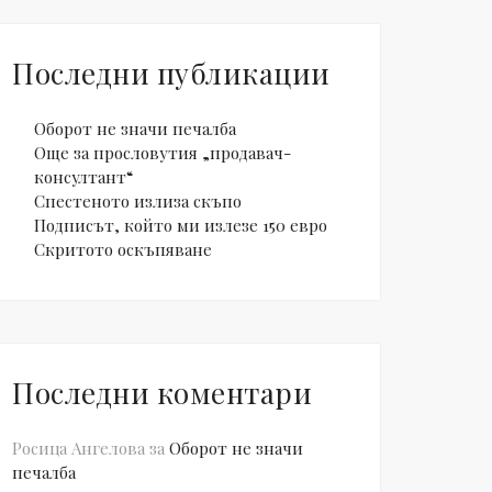
Последни публикации
Оборот не значи печалба
Още за прословутия „продавач-
консултант“
Спестеното излиза скъпо
Подписът, който ми излезе 150 евро
Скритото оскъпяване
Последни коментари
Росица Ангелова
за
Оборот не значи
печалба