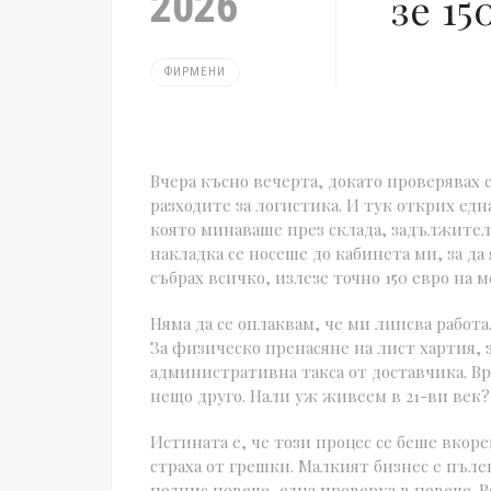
2026
зе 15
ФИРМЕНИ
Вчера късно вечерта, докато проверявах
разходите за логистика. И тук открих едн
която минаваше през склада, задължител
накладка се носеше до кабинета ми, за да 
събрах всичко, излезе точно 150 евро на м
Няма да се оплаквам, че ми липсва работа
За физическо пренасяне на лист хартия, 
административна такса от доставчика. Вр
нещо друго. Нали уж живеем в 21-ви век?
Истината е, че този процес се беше вкоре
страха от грешки. Малкият бизнес е пъле
подпис повече, една проверка в повече. В