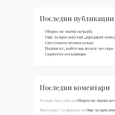
Последни публикации
Оборот не значи печалба
Още за прословутия „продавач-конс
Спестеното излиза скъпо
Подписът, който ми излезе 150 евро
Скритото оскъпяване
Последни коментари
Росица Ангелова
за
Оборот не значи пе
Виктория Стефанова
за
Още за прослов