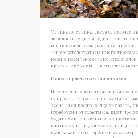
Стъпка по стъпка, света се насочва к
за бизнесите да последват тази тенд
много повече отпадъци и хабят много
Законодателствата на много държави,
нови и нови закони за по-екологичен 
кратък списък със съвети как можете 
Инвестирайте в кутии за храна
Носенето на храна от вкъщи винаги е
природата. За целта е необходимо само
лесно да си носите обяда на работа, 
изработени от пластмаса, имат преди
бъдат измити и използвани повторно.
контейнери – единственият недостатък
използването на торбички за еднократ