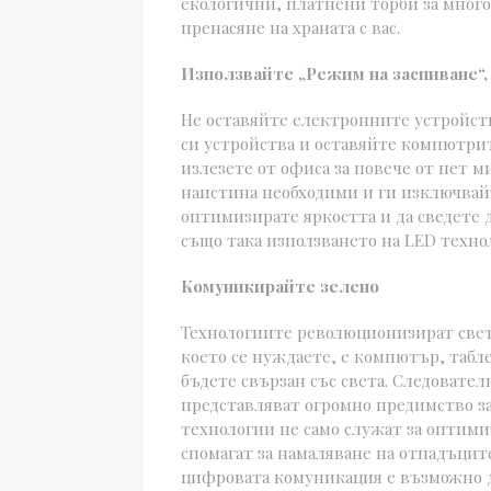
екологични, платнени торби за многок
пренасяне на храната с вас.
Използвайте „Режим на заспиване“, 
Не оставяйте електронните устройс
си устройства и оставяйте компютрит
излезете от офиса за повече от пет м
наистина необходими и ги изключвайте
оптимизирате яркостта и да сведете 
също така използването на LED техно
Комуникирайте зелено
Технологиите революционизират свет
което се нуждаете, е компютър, табл
бъдете свързан със света. Следовате
представляват огромно предимство з
технологии не само служат за оптим
спомагат за намаляване на отпадъците
цифровата комуникация е възможно д