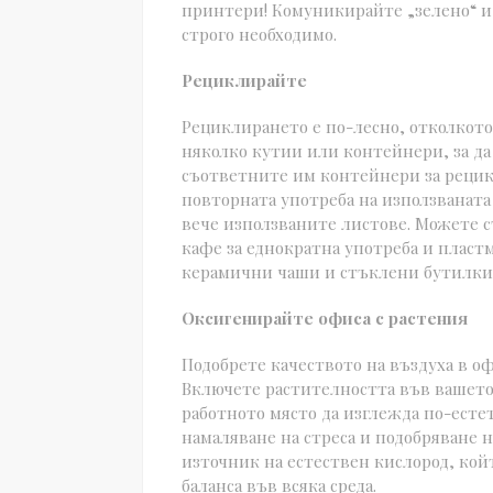
принтери! Комуникирайте „зелено“ и 
строго необходимо.
Рециклирайте
Рециклирането е по-лесно, отколкото 
няколко кутии или контейнери, за да
съответните им контейнери за рецик
повторната употреба на използваната 
вече използваните листове. Можете с
кафе за еднократна употреба и пласт
керамични чаши и стъклени бутилки 
Оксигенирайте офиса с растения
Подобрете качеството на въздуха в оф
Включете растителността във вашето 
работното място да изглежда по-естет
намаляване на стреса и подобряване н
източник на естествен кислород, кой
баланса във всяка среда.