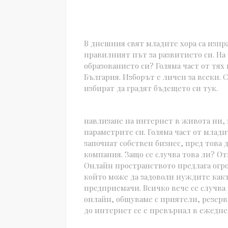
В днешния свят младите хора са изпра
правилният път за развитието си. На
образованието си? Голяма част от тях
България. Изборът е личен за всеки. 
избират да градят бъдещето си тук.
навлизане на интернет в живота ни,
параметрите си. Голяма част от млади
започнат собствен бизнес, пред това 
компания. Защо се случва това ли? От
Онлайн пространството предлага огр
който може да задоволи нуждите какт
предприемачи. Всичко вече се случва
онлайн, общуваме с приятели, резерв
до интернет се е превърнал в ежеднев