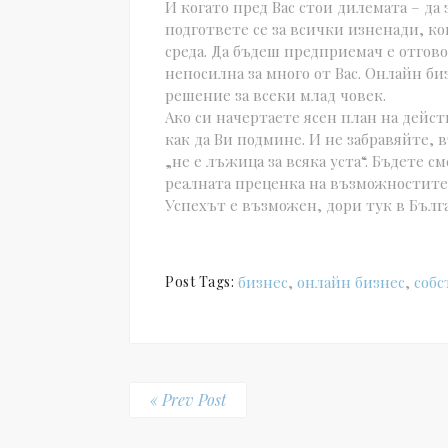
И когато пред Вас стои дилемата – да
подгответе се за всички изненади, ко
среда. Да бъдеш предприемач е отгово
непосилна за много от Вас. Онлайн би
решение за всеки млад човек.
Ако си начертаете ясен план на дейс
как да Ви подмине. И не забравяйте,
„не е лъжица за всяка уста“. Бъдете 
реалната преценка на възможностите 
Успехът е възможен, дори тук в Бълг
Post Tags:
бизнес
,
онлайн бизнес
,
собс
« Prev Post