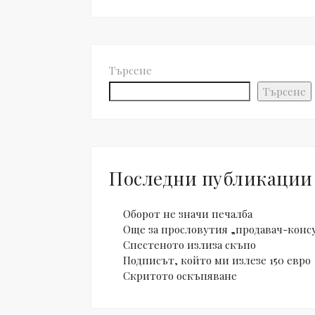
Търсене
Търсене
Последни публикации
Оборот не значи печалба
Още за прословутия „продавач-конс
Спестеното излиза скъпо
Подписът, който ми излезе 150 евро
Скритото оскъпяване